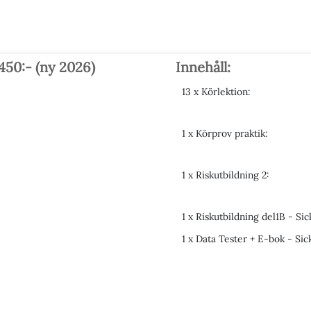
450:- (ny 2026)
Innehåll:
13 x Körlektion:
1 x Körprov praktik:
1 x Riskutbildning 2:
1 x Riskutbildning del1B - Sick
1 x Data Tester + E-bok - Sick